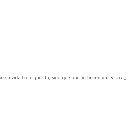
con clicker
dolescentes
no
ores
os
mportamiento
ividad
separación, emociones y comunicación
ue su vida ha mejorado, sino que por fin tienen una vida» 
nitiva
 observar
ita
ensión aprendida