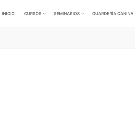
INICIO
CURSOS
SEMINARIOS
GUARDERÍA CANINA
ino
os detectores
anina
 los perros
amiento sensorial