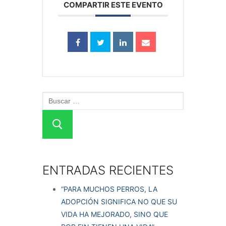
COMPARTIR ESTE EVENTO
Castigos, dolor social y vínculo
Estimulación canina
Bienestar canino en residencias y albergues
Más que comunicación
Más que un paseo
Jugar con perros
Problemas frecuentes en la convivencia con
perros
ENTRADAS RECIENTES
“PARA MUCHOS PERROS, LA
ADOPCIÓN SIGNIFICA NO QUE SU
VIDA HA MEJORADO, SINO QUE