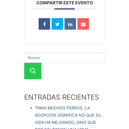
COMPARTIR ESTE EVENTO
Castigos, dolor social y vínculo
Estimulación canina
Bienestar canino en residencias y albergues
Más que comunicación
Más que un paseo
Jugar con perros
Problemas frecuentes en la convivencia con
perros
ENTRADAS RECIENTES
“PARA MUCHOS PERROS, LA
ADOPCIÓN SIGNIFICA NO QUE SU
VIDA HA MEJORADO, SINO QUE