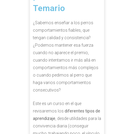
Temario
Entrenamiento con clicker
Cachorros y adolescentes
Otros
El perro anciano
Perros detectores
¿Sabemos enseñar a los perros
comportamientos fiables, que
Miedo en perros
Libros
tengan calidad y consistencia?
¿Podemos mantener esa fuerza
Estrés canino
Problemas comportamiento
cuando no aparece el premio,
cuando intentamos ir más allá en
Más que reactividad
comportamientos más complejos
Ansiedad por separación, emociones y
o cuando pedimos al perro que
comunicación
haga varios comportamientos
consecutivos?
Disfunción cognitiva
Este es un curso en el que
Aprendiendo a observar
revisaremos los
diferentes tipos de
aprendizaje
, desde utilidades para la
Ténicas de visita
convivencia diaria (conseguir
Más que indefensión aprendida
mucho, trabajando poco, el vínculo