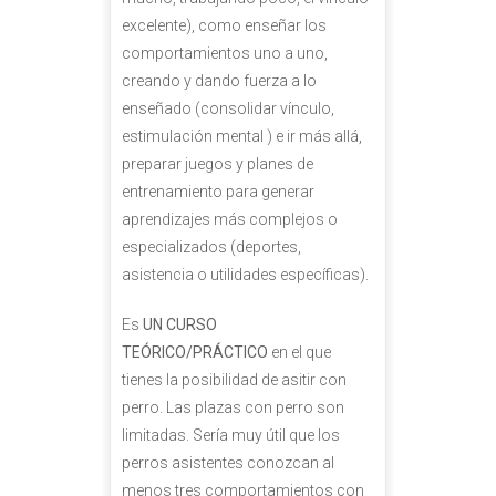
excelente), como enseñar los
Castigos, dolor social y vínculo
comportamientos uno a uno,
creando y dando fuerza a lo
Estimulación canina
enseñado (consolidar vínculo,
estimulación mental ) e ir más allá,
Bienestar canino en residencias y albergues
preparar juegos y planes de
Más que comunicación
entrenamiento para generar
aprendizajes más complejos o
Más que un paseo
especializados (deportes,
asistencia o utilidades específicas).
Jugar con perros
Es
UN CURSO
Problemas frecuentes en la convivencia con
TEÓRICO/PRÁCTICO
en el que
perros
tienes la posibilidad de asitir con
perro. Las plazas con perro son
limitadas. Sería muy útil que los
perros asistentes conozcan al
menos tres comportamientos con